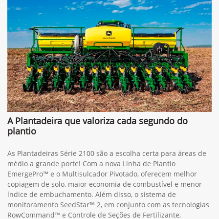
A Plantadeira que valoriza cada segundo do
plantio
As Plantadeiras Série 2100 são a escolha certa para áreas de
médio a grande porte! Com a nova Linha de Plantio
EmergePro™ e o Multisulcador Pivotado, oferecem melhor
copiagem de solo, maior economia de combustível e menor
índice de embuchamento. Além disso, o sistema de
monitoramento SeedStar™ 2, em conjunto com as tecnologias
RowCommand™ e Controle de Seções de Fertilizante,