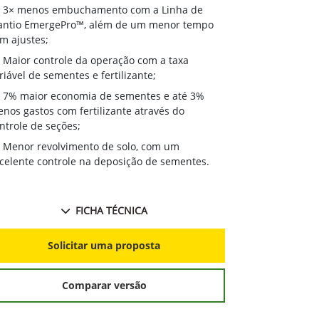
3× menos 
3× menos embuchamento com a Linha de
Plantio Emer
antio EmergePro™, além de um menor tempo
com ajustes;
m ajustes;
Maior cont
Maior controle da operação com a taxa
variável de se
riável de sementes e fertilizante;
7% maior 
7% maior economia de sementes e até 3%
menos gastos 
nos gastos com fertilizante através do
controle de s
ntrole de seções;
Menor revo
Menor revolvimento de solo, com um
excelente con
celente controle na deposição de sementes.
FICHA TÉCNICA
S
Solicitar uma proposta
Comparar versão