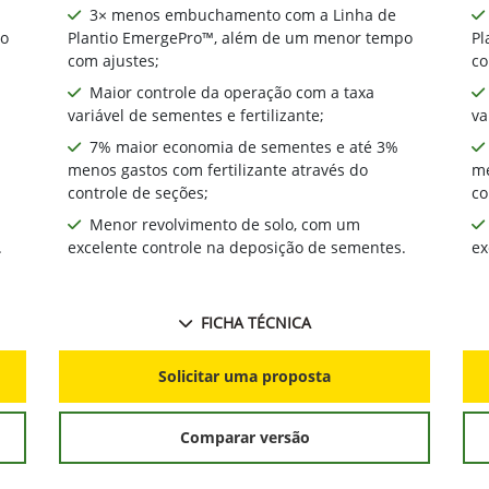
3× menos embuchamento com a Linha de
po
Plantio EmergePro™, além de um menor tempo
Pl
com ajustes;
co
Maior controle da operação com a taxa
variável de sementes e fertilizante;
va
7% maior economia de sementes e até 3%
menos gastos com fertilizante através do
me
controle de seções;
co
Menor revolvimento de solo, com um
.
excelente controle na deposição de sementes.
ex
FICHA TÉCNICA
Solicitar uma proposta
Comparar versão