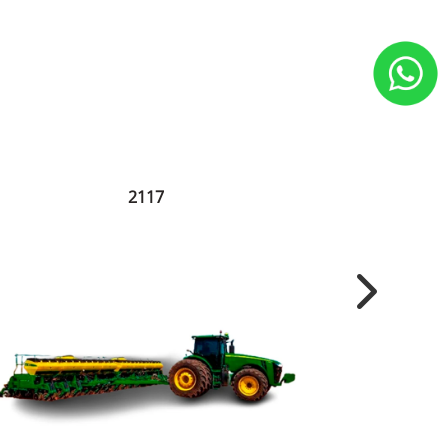
2117
Next