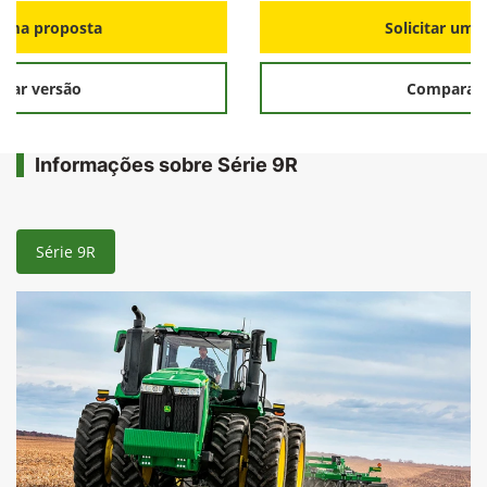
r uma proposta
Solicitar uma
rar versão
Comparar 
Informações sobre Série 9R
Série 9R