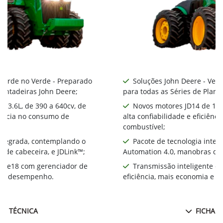
 Verde no Verde - Preparado
Soluções John Deere - Ver
lantadeiras John Deere;
para todas as Séries de Plant
 13.6L, de 390 a 640cv, de
Novos motores JD14 de 13.6
ciência no consumo de
alta confiabilidade e eficiên
combustível;
integrada, contemplando o
Pacote de tecnologia inte
 de cabeceira, e JDLink™;
Automation 4.0, manobras de 
te e18 com gerenciador de
Transmissão inteligente e
ia e desempenho.
eficiência, mais economia e 
HA TÉCNICA
FICHA T