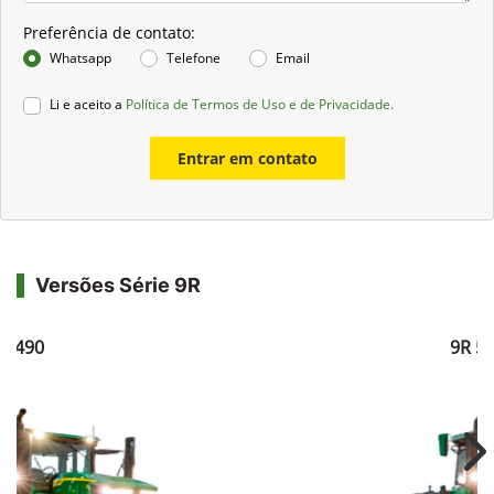
Preferência de contato:
Whatsapp
Telefone
Email
Li e aceito a
Política de Termos de Uso e de Privacidade.
Entrar em contato
Versões Série 9R
R 490
9R 5
Ne