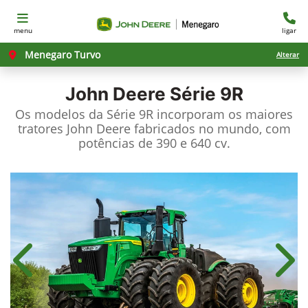
menu
ligar
Menegaro Turvo
Alterar
John Deere
Série 9R
Os modelos da Série 9R incorporam os maiores
tratores John Deere fabricados no mundo, com
potências de 390 e 640 cv.
Anterior
Próx