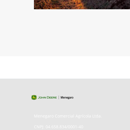
Menegaro Comercial Agrícola Ltda.
CNPJ: 04.658.834/0001-40