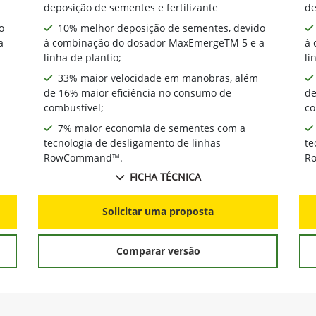
deposição de sementes e fertilizante
de
o
10% melhor deposição de sementes, devido
a
à combinação do dosador MaxEmergeTM 5 e a
à 
linha de plantio;
li
33% maior velocidade em manobras, além
de 16% maior eficiência no consumo de
de
combustível;
co
7% maior economia de sementes com a
tecnologia de desligamento de linhas
te
RowCommand™.
R
FICHA TÉCNICA
Solicitar uma proposta
Comparar versão