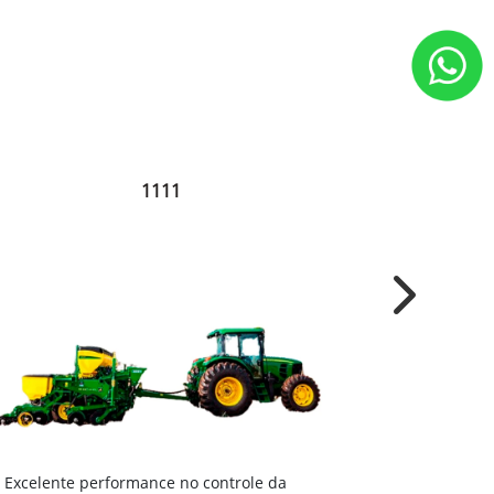
1111
Next
Excelente 
Excelente performance no controle da