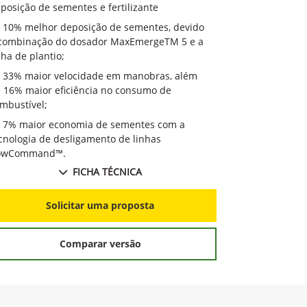
deposição de 
posição de sementes e fertilizante
10% melhor
10% melhor deposição de sementes, devido
à combinação
combinação do dosador MaxEmergeTM 5 e a
linha de plant
nha de plantio;
33% maior
33% maior velocidade em manobras, além
de 16% maior 
 16% maior eficiência no consumo de
combustível;
mbustível;
7% maior 
7% maior economia de sementes com a
tecnologia de
cnologia de desligamento de linhas
RowCommand
owCommand™.
FICHA TÉCNICA
S
Solicitar uma proposta
Comparar versão