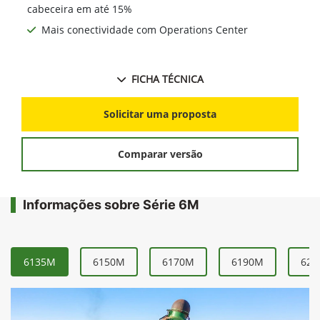
cabeceira em até 15%
Mais conectividade com Operations Center
FICHA TÉCNICA
Solicitar uma proposta
Comparar versão
Informações sobre Série 6M
6135M
6150M
6170M
6190M
621