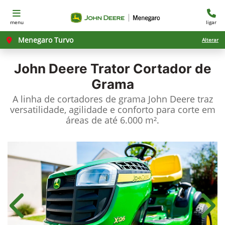
menu
ligar
Menegaro Turvo
Alterar
John Deere
Trator Cortador de
Grama
A linha de cortadores de grama John Deere traz
versatilidade, agilidade e conforto para corte em
áreas de até 6.000 m².
Anterior
Próx