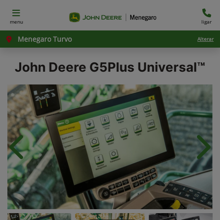
menu
ligar
Menegaro Turvo
Alterar
John Deere
G5Plus Universal™
Anterior
Próx