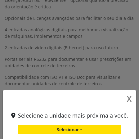
Licença AutoTrac™ RowSense™ opcional quando a precisão
da orientação é crítica
Opcionais de Licenças avançadas para facilitar o seu dia a dia
4 entradas analógicas digitais para melhorar a visualização
de máquinas, implementos e campos
2 entradas de vídeo digitais (Ethernet) para uso futuro
Portas seriais RS232 para documentar e usar prescrições em
unidades de controle de terceiros
Compatibilidade com ISO VT e ISO Doc para visualizar e
documentar unidades de controle de terceiros
A capacidade do monitor estendido permite que você veja
X
mais informações a cada exibição e deixa mais controles ao
alcance dos seus dedos
Selecione a unidade mais próxima a você.
O Monitor universal G5Plus é enviado de fábrica com
recursos de agricultura de precisão inclusos na compra do
Selecionar
monitor e da máquina, para que você possa facilmente dar os