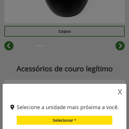
Copos
templates.template-01.components.carousel.texts.cont
temp
Acessórios de couro legítimo
X
Selecione a unidade mais próxima a você.
Selecionar