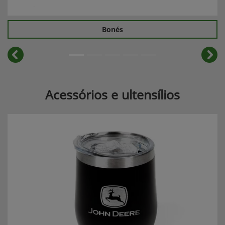
Bonés
templates.template-01.components.carousel.texts.cont
temp
Acessórios e ultensílios