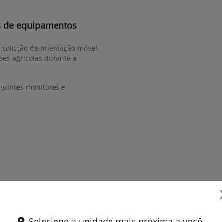
s de equipamentos
a solução de orientação móvel
ões agrícolas durante a
guintes monitores e
Selecione a unidade mais próxima a você.