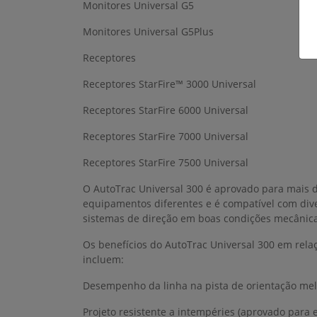
Monitores Universal G5
Monitores Universal G5Plus
Receptores
Receptores StarFire™ 3000 Universal
Receptores StarFire 6000 Universal
Receptores StarFire 7000 Universal
Receptores StarFire 7500 Universal
O AutoTrac Universal 300 é aprovado para mais 
equipamentos diferentes e é compatível com dive
sistemas de direção em boas condições mecânica
Os benefícios do AutoTrac Universal 300 em rela
incluem:
Desempenho da linha na pista de orientação me
Projeto resistente a intempéries (aprovado para 