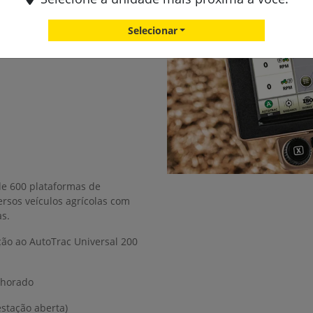
Selecionar
de 600 plataformas de
rsos veículos agrícolas com
s.
ção ao AutoTrac Universal 200
lhorado
estação aberta)