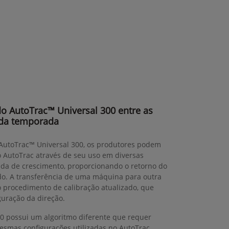
 do AutoTrac™ Universal 300 entre as
da temporada
 AutoTrac™ Universal 300, os produtores podem
o AutoTrac através de seu uso em diversas
da de crescimento, proporcionando o retorno do
do. A transferência de uma máquina para outra
ao procedimento de calibração atualizado, que
guração da direção.
0 possui um algoritmo diferente que requer
mesmas configurações utilizadas no AutoTrac