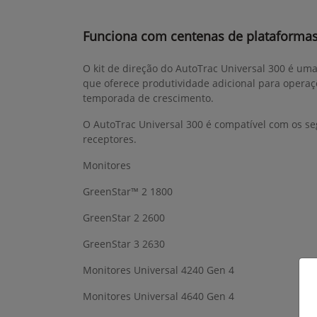
Funciona com centenas de plataforma
O kit de direção do AutoTrac Universal 300 é um
que oferece produtividade adicional para operaç
temporada de crescimento.
O AutoTrac Universal 300 é compatível com os se
receptores.
Monitores
GreenStar™ 2 1800
GreenStar 2 2600
GreenStar 3 2630
Monitores Universal 4240 Gen 4
Monitores Universal 4640 Gen 4