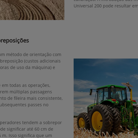
Universal 200 pode resultar e
breposições
r um método de orientação com
obreposição (custos adicionais
horas de uso da máquina) e
e em todas as operações,
erem múltiplas passagens
o de fileira mais consistente,
subsequentes passes no
operadores tendem a sobrepor
de significar até 60 cm de
m. Isso significa que um