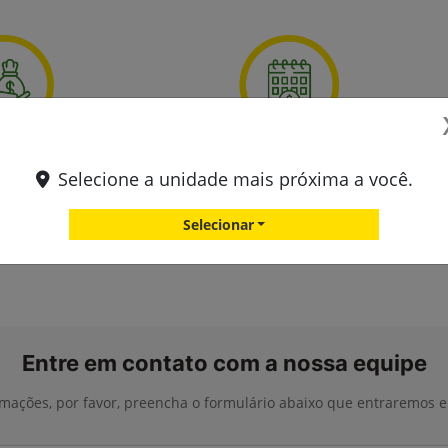
sível
Flexível
Selecione a unidade mais próxima a você.
versas linhas de financiamento
Compre sua máquina sem se
a necessidade de adquirir
descapitalizar e com diferente
Selecionar
os extras para ter a melhor
prazos de pagamento.
Entre em contato com a nossa equipe
ormações, por favor, preencha o formulário abaixo que entraremos