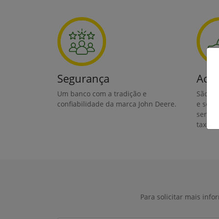
Segurança
Aces
Um banco com a tradição e
São di
confiabilidade da marca John Deere.
e sem 
serviç
taxa.
Para solicitar mais inf