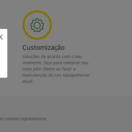
X
Customização
Soluções de acordo com o seu
s
momento. Seja para comprar seu
novo John Deere ou fazer a
manutenção do seu equipamento
atual.
 em contato rapidamente.