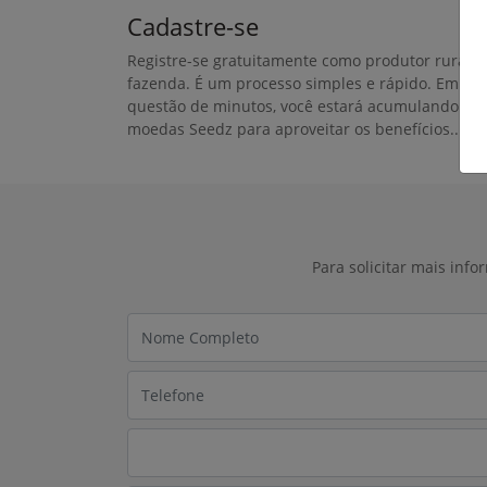
Cadastre-se
Registre-se gratuitamente como produtor rural o
fazenda. É um processo simples e rápido. Em
questão de minutos, você estará acumulando
moedas Seedz para aproveitar os benefícios..
Para solicitar mais inf