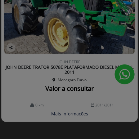
Co
mp
JOHN DEERE
arti
JOHN DEERE TRATOR 5078E PLATAFORMADO DIESEL MANUAL
lhe
2011
Menegaro Turvo
Valor a consultar
0 km
2011/2011
Mais informações