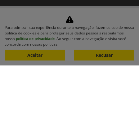
Para otimizar sua experiência durante a navegação, fazemos uso de nossa
política de cookies e para proteger seus dados pessoais respeitamos
nossa
política de privacidade
. Ao seguir com a navegação e visita você
concorda com nossas políticas.
Equipamentos
Aceitar
Recusar
Mapa do site
Política de privacidade
Menegaro Comercial Agrícola Ltda.
CNPJ: 04.658.834/0001-40