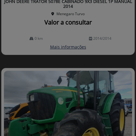
JOHN DEERE TRATOR 5078E CABINADO 9X3 DIESEL 1P MANUAL
lhe
2014
Menegaro Turvo
Valor a consultar
0 km
2014/2014
Mais informações