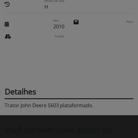
Horas De Uso
H
Ano
Peso
2010
Tração
Detalhes
Trator John Deere 5603 plataformado.
Você também pode gostar de: