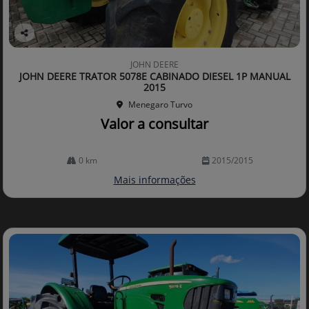
Co
mp
JOHN DEERE
arti
JOHN DEERE TRATOR 5078E CABINADO DIESEL 1P MANUAL
lhe
2015
Menegaro Turvo
Valor a consultar
0 km
2015/2015
Mais informações