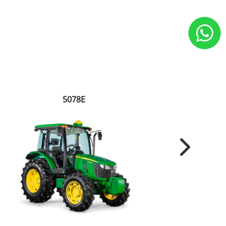
5078E
Next