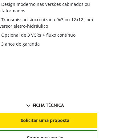
Motor agríc
Design moderno nas versões cabinados ou
desempenho 
ataformados
Transmissã
Transmissão sincronizada 9x3 ou 12x12 com
reversor eletr
versor eletro-hidráulico
Monitor Ge
Opcional de 3 VCRs + fluxo contínuo
3 anos de 
3 anos de garantia
FICHA TÉCNICA
S
Solicitar uma proposta
Comparar versão